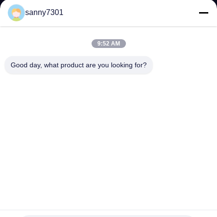
た
sanny7301
ち
に
9:52 AM
つ
Good day, what product are you looking for?
い
て
工
場
ツ
ア
飲料企業/動物の実験室のための二人用の高速クリーンルー
ー
ムの空気シャワー/部屋