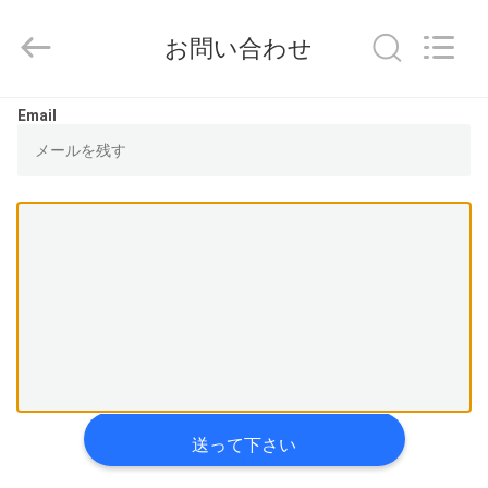
supplier.
Copyright
©
お問い合わせ
2014
-
2025
KeLing
家
Purification
Email
Technology
Company.
へ
All
Rights
Reserved.
製
品
わ
た
し
送って下さい