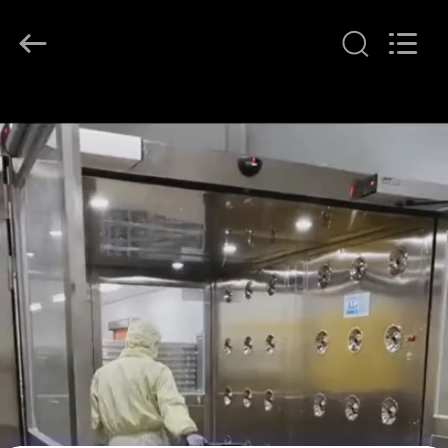
supplier.
Copyright
©
2014
-
2026
KeLing
家
Purification
Technology
Company.
へ
All
Rights
Reserved.
製
品
わ
た
し