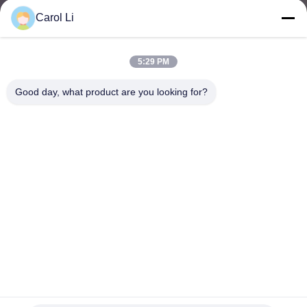
た
Carol Li
ち
に
5:29 PM
つ
Good day, what product are you looking for?
い
て
工
場
ツ
ア
Pharmaの器械の企業のためのコンピュータ声制御クリーン
ルームの空気シャワー
ー
クリーンルームの空気シャワー
2025-12-09