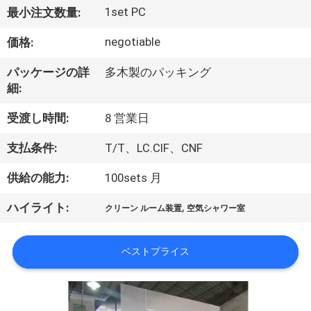
た
1set PC
最小注文数量:
ち
negotiable
価格:
に
パッケージの詳
多木製のパッキング
つ
細:
い
受渡し時間:
8 営業日
て
支払条件:
T/T、LC.CIF、CNF
供給の能力:
100sets 月
工
,
ハイライト:
場
クリーン ルーム装置
空気シャワー室
ツ
ベストプライス
ア
ー