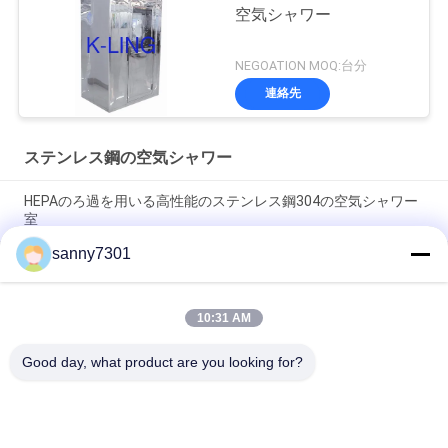
空気シャワー
NEGOATION MOQ:台分
連絡先
ステンレス鋼の空気シャワー
HEPAのろ過を用いる高性能のステンレス鋼304の空気シャワー
室
sanny7301
医学のクラス 100 のステンレス鋼の空気シャワーのクリーン ル
ームの実験室
10:31 AM
自動スライドのドアが付いている理性的な動物の実験室/半導体
のクリーン ルームの空気シャワー
Good day, what product are you looking for?
人気カテゴリ
すべて