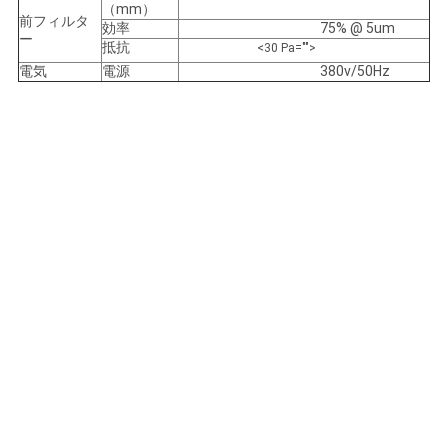
（mm）
前フィルタ
効率
75% @ 5um
ー
抵抗
<30 Pa="">
電気
電源
380v/50Hz