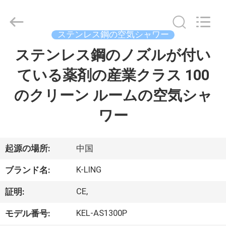
supplier.
Copyright
©
2014
-
ステンレス鋼の空気シャワー
2026
KeLing
ステンレス鋼のノズルが付い
家
Purification
Technology
Company.
ている薬剤の産業クラス 100
へ
All
Rights
Reserved.
のクリーン ルームの空気シャ
製
ワー
品
起源の場所:
中国
わ
K-LING
ブランド名:
た
CE,
証明:
し
KEL-AS1300P
モデル番号: