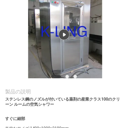
品
質
管
理
連
絡
く
製品の説明
ステンレス鋼のノズルが付いている薬剤の産業クラス100のクリ
だ
ーン ルームの空気シャワー
さ
すぐに細部
い