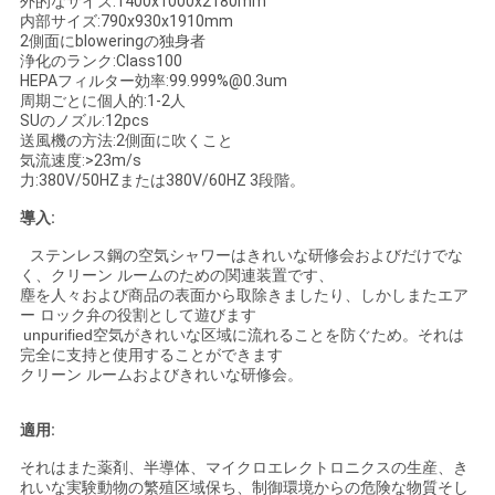
外的なサイズ:1400x1000x2180mm
内部サイズ:790x930x1910mm
2側面にbloweringの独身者
ニ
浄化のランク:Class100
HEPAフィルター効率:99.999%@0.3um
周期ごとに個人的:1-2人
ュ
SUのノズル:12pcs
送風機の方法:2側面に吹くこと
ー
気流速度:>23m/s
力:380V/50HZまたは380V/60HZ 3段階。
ス
導入:
ステンレス鋼の空気シャワーはきれいな研修会およびだけでな
事
く、クリーン ルームのための関連装置です、
塵を
人々および商品
の
表面から取除きましたり
、しかしまたエア
件
ー ロック弁の役割として遊びます
unpurified空気がきれいな区域に流れることを防ぐため。それは
完全に支持と使用することができます
クリーン ルームおよびきれいな研修会。
地
適用:
図
それはまた薬剤、半導体、マイクロエレクトロニクスの生産、き
れいな実験動物の繁殖区域保ち、制御環境からの危険な物質そし