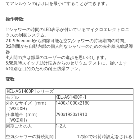
てアレルゲンのはけ口を最小にすることができます。
プ
ラ
操作特徴:
1:シャワーの時間のLED表示が付いているマイクロエレクトロニ
イ
クスの制御システム。
2:0-99secondから調節可能な空気シャワーの持続期間の時間。
バ
3:2側面から自動内部の個人的なシャワーのための赤外線光線誘導
器
シ
4:人間の声は部屋のユーザーの進歩を思い出します。
5:緊急時スイッチ助け悩みからのセリウム テストに、従います
ー
6:特別な目的のための耐圧防爆ファン。
変数:
ポ
KEL-AS1400P1シリーズ
リ
モデル
KEL-AS1400P-1
外的なサイズ（mm）
1400x1000x2180
シ
（WXDXH）
仕事地帯（mm）
790x1930x1910
ー
（WXDXH）
周期ごとの人
1-2人
空気シャワーの持続期間
12第2で出荷時設定をされる