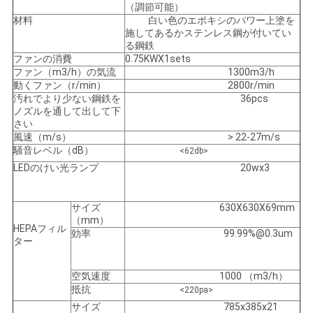
（調節可能）
材料
白い色のエポキシのパワー上塗を
施してあるかステンレス鋼が付いてい
る鋼鉄
ファンの消費
0.75KWX1sets
ファン（m3/h）の気流
1300m3/h
動くファン（r/min）
2800r/min
汚れでより少ない鋼鉄を
36pcs
ノズルを通して出して下
さい
風速（m/s）
> 22-27m/s
騒音レベル（dB）
<62db>
LEDのけい光ランプ
20wx3
サイズ
630X630X69mm
（mm）
HEPAフィル
効率
99.99%@0.3um
ター
空気速度
1000 （m3/h）
抵抗
<220pa>
サイズ
785x385x21