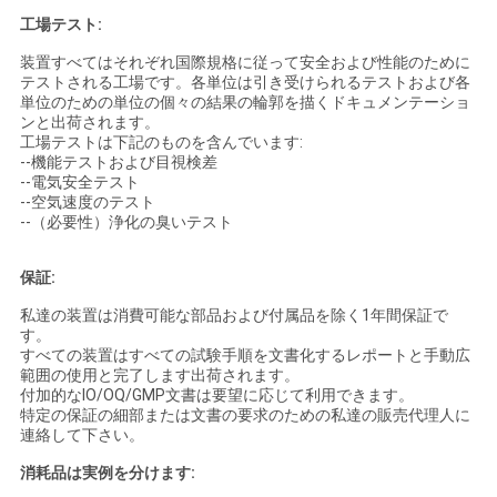
工場テスト:
装置すべてはそれぞれ国際規格に従って安全および性能のために
テストされる工場です。各単位は引き受けられるテストおよび各
単位のための単位の個々の結果の輪郭を描くドキュメンテーショ
ンと出荷されます。
工場テストは下記のものを含んでいます:
--機能テストおよび目視検差
--電気安全テスト
--空気速度のテスト
--（必要性）浄化の臭いテスト
保証:
私達の装置は消費可能な部品および付属品を除く1年間保証で
す。
すべての装置はすべての試験手順を文書化するレポートと手動広
範囲の使用と完了します出荷されます。
付加的なIO/OQ/GMP文書は要望に応じて利用できます。
特定の保証の細部または文書の要求のための私達の販売代理人に
連絡して下さい。
消耗品は実例を分けます: