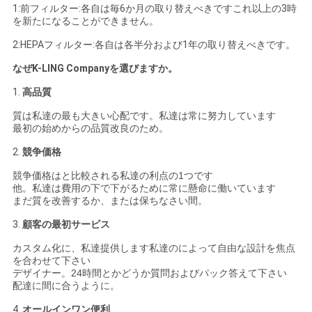
1:前フィルター:各自は毎6か月の取り替えべきですこれ以上の3時
を新たになることができません。
2:HEPAフィルター:各自は各半分および1年の取り替えべきです。
なぜK-LING Companyを選びますか。
1.
高品質
質は私達の最も大きい心配です。私達は常に努力しています
最初の始めからの品質改良のため。
2.
競争価格
競争価格はと比較される私達の利点の1つです
他。私達は費用の下で下がるために常に懸命に働いています
まだ質を改善するか、または保ちなさい間。
3.
顧客の最初サービス
カスタム化に、私達提供します私達のによって自由な設計を焦点
を合わせて下さい
デザイナー。24時間とかどうか質問およびパック答えて下さい
配達に間に合うように。
4.
オールインワン便利