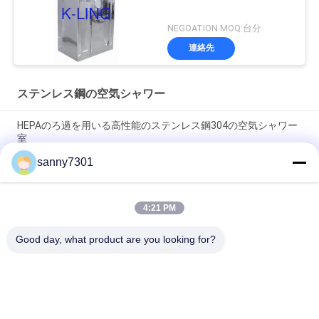
NEGOATION MOQ:台分
連絡先
ステンレス鋼の空気シャワー
HEPAのろ過を用いる高性能のステンレス鋼304の空気シャワー
室
sanny7301
医学のクラス 100 のステンレス鋼の空気シャワーのクリーン ル
ームの実験室
4:21 PM
自動スライドのドアが付いている理性的な動物の実験室/半導体
のクリーン ルームの空気シャワー
Good day, what product are you looking for?
人気カテゴリ
すべて
空気シャワーのトン
クリーンルームの空