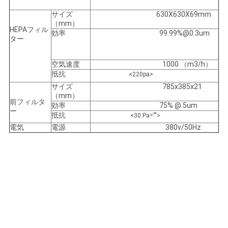
サイズ
630X630X69mm
（mm）
HEPAフィル
効率
99.99%@0.3um
ター
空気速度
1000 （m3/h）
抵抗
<220pa>
サイズ
785x385x21
（mm）
前フィルタ
効率
75% @ 5um
ー
抵抗
<30 Pa="">
電気
電源
380v/50Hz