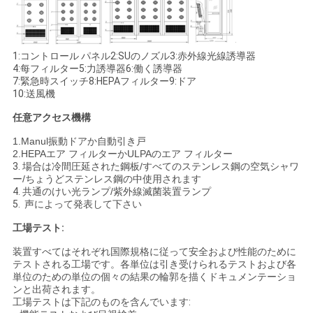
1:コントロール パネル2:SUのノズル3:赤外線光線誘導器
4:每フィルター5:力誘導器6:働く誘導器
7:緊急時スイッチ8:HEPAフィルター9:ドア
10:送風機
任意アクセス機構
1.Manul振動ドアか自動引き戸
2.HEPAエア フィルターかULPAのエア フィルター
3.
場合は冷間圧延された鋼板/すべてのステンレス鋼の空気シャワ
ー/ちょうどステンレス鋼の中使用されます
4.
共通のけい光ランプ/紫外線滅菌装置ランプ
5.
声によって発表して下さい
工場テスト:
装置すべてはそれぞれ国際規格に従って安全および性能のために
テストされる工場です。各単位は引き受けられるテストおよび各
単位のための単位の個々の結果の輪郭を描くドキュメンテーショ
ンと出荷されます。
工場テストは下記のものを含んでいます: