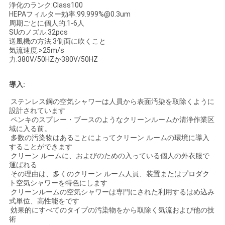
浄化のランク:Class100
HEPAフィルター効率:99.999%@0.3um
周期ごとに個人的:1-6人
ニ
SUのノズル:32pcs
送風機の方法:3側面に吹くこと
ュ
気流速度:>25m/s
力:380V/50HZか380V/50HZ
ー
導入:
ス
ステンレス鋼の空気シャワーは人員から表面汚染を取除くように
設計されています
ペンキのスプレー・ブースのようなクリーンルームか清浄作業区
事
域に入る前。
多数の汚染物はあることによってクリーン ルームの環境に導入
件
することができます
クリーン ルームに、およびのための入っている個人の外衣服で
運ばれる
その理由は、多くのクリーン ルーム人員、装置またはプロダク
地
ト空気シャワーを特色にします
クリーンルームの空気シャワーは専門にされた利用するはめ込み
図
式単位、高性能をです
効果的にすべてのタイプの汚染物をから取除く気流および他の技
術