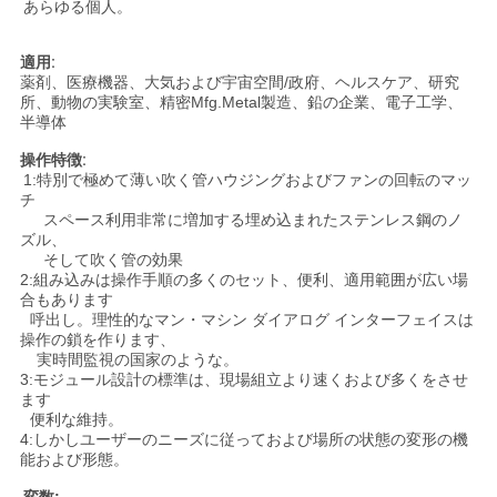
あらゆる個人。
プ
ラ
適用:
薬剤、医療機器、大気および宇宙空間/政府、ヘルスケア、研究
所、動物の実験室、精密Mfg.Metal
製造、鉛の企業、電子工学、
イ
半導体
バ
操作特徴:
1:特別で極めて薄い吹く管ハウジングおよびファンの回転のマッ
シ
チ
スペース利用非常に増加する埋め込まれたステンレス鋼のノ
ー
ズル、
そして吹く管の効果
2:組み込みは操作手順の多くのセット、便利、適用範囲が広い場
ポ
合もあります
呼出し。理性的なマン・マシン ダイアログ インターフェイスは
リ
操作の鎖を作ります、
実時間監視の国家のような。
シ
3:モジュール設計の標準は、現場組立より速くおよび多くをさせ
ます
ー
便利な維持。
4:しかしユーザーのニーズに従っておよび場所の状態の変形の機
能および形態。