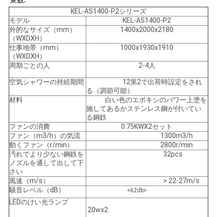
変数:
KEL-AS1400-P2シリーズ
モデル
KEL-AS1400-P2
外的なサイズ（mm）
1400x2000x2180
（WXDXH）
仕事地帯（mm）
1000x1930x1910
（WXDXH）
周期ごとの人
2-4人
空気シャワーの持続期間
12第2で出荷時設定をされ
る（調節可能）
材料
白い色のエポキシのパワー上塗を
施してあるかステンレス鋼が付いてい
る鋼鉄
ファンの消費
0.75KWX2セット
ファン（m3/h）の気流
1300m3/h
動くファン（r/min）
2800r/min
汚れでより少ない鋼鉄を
32pcs
ノズルを通して出して下
さい
風速（m/s）
> 22-27m/s
騒音レベル（dB）
<62db>
LEDのけい光ランプ
20wx2