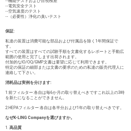
--機能テストおよび目視検差
--電気安全テスト
--空気速度のテスト
--（必要性）浄化の臭いテスト
保証:
私達の装置は消費可能な部品および付属品を除く1年間保証で
す。
すべての装置はすべての試験手順を文書化するレポートと手動広
範囲の使用と完了します出荷されます。
付加的なIO/OQ/GMP文書は要望に応じて利用できます。
特定の保証の細部または文書の要求のための私達の販売代理人に
連絡して下さい。
消耗品は実例を分けます:
1:前フィルター:各自は毎6か月の取り替えべきですこれ以上の3時
を新たになることができません。
2:HEPAフィルター:各自は各半分および1年の取り替えべきです。
なぜK-LING Companyを選びますか。
1.
高品質