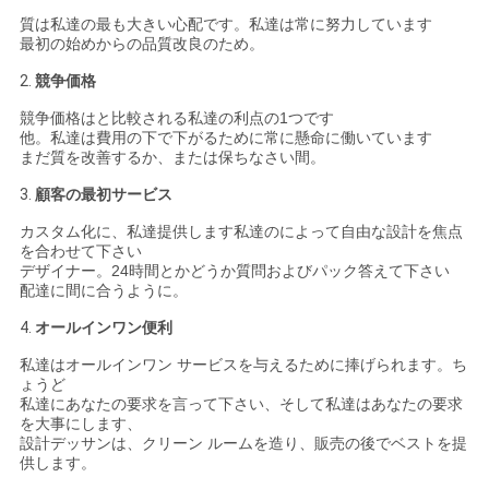
質は私達の最も大きい心配です。私達は常に努力しています
最初の始めからの品質改良のため。
2.
競争価格
競争価格はと比較される私達の利点の1つです
他。私達は費用の下で下がるために常に懸命に働いています
まだ質を改善するか、または保ちなさい間。
3.
顧客の最初サービス
カスタム化に、私達提供します私達のによって自由な設計を焦点
を合わせて下さい
デザイナー。24時間とかどうか質問およびパック答えて下さい
配達に間に合うように。
4.
オールインワン便利
私達はオールインワン サービスを与えるために捧げられます。ち
ょうど
私達にあなたの要求を言って下さい、そして私達はあなたの要求
を大事にします、
設計デッサンは、クリーン ルームを造り、販売の後でベストを提
供します。