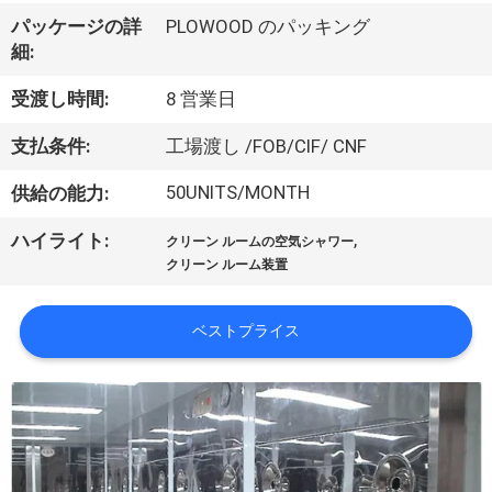
た
パッケージの詳
PLOWOOD のパッキング
ち
細:
に
受渡し時間:
8 営業日
つ
支払条件:
工場渡し /FOB/CIF/ CNF
い
50UNITS/MONTH
供給の能力:
て
,
ハイライト:
クリーン ルームの空気シャワー
クリーン ルーム装置
工
場
ベストプライス
ツ
ア
ー