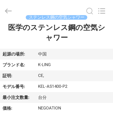
supplier.
Copyright
©
2014
-
ステンレス鋼の空気シャワー
2026
KeLing
医学のステンレス鋼の空気シ
家
Purification
Technology
Company.
ャワー
へ
All
Rights
Reserved.
製
起源の場所:
中国
品
K-LING
ブランド名:
CE,
証明:
わ
KEL-AS1400-P2
モデル番号:
た
最小注文数量:
台分
し
NEGOATION
価格: