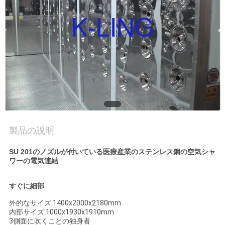
品
質
管
理
連
製品の説明
絡
SU 201のノズルが付いている医療産業のステンレス鋼の空気シャ
く
ワーの電気連結
だ
すぐに細部
さ
外的なサイズ:1400x2000x2180mm
内部サイズ:1000x1930x1910mm
い
3側面に吹くことの独身者