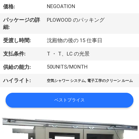
た
NEGOATION
価格:
ち
パッケージの詳
PLOWOOD のパッキング
に
細:
つ
受渡し時間:
沈殿物の後の 15 仕事日
い
支払条件:
T ・ T、LC の光景
て
50UNITS/MONTH
供給の能力:
,
ハイライト:
工
空気シャワー システム
電子工学のクリーン ルーム
場
ベストプライス
ツ
ア
ー