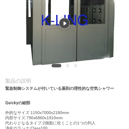
品
質
管
理
連
絡
製品の説明
緊急制御システムが付いている薬剤の理性的な空気シャワー
く
だ
Quickyの細部
外的なサイズ:1150x7000x2180mm
さ
内部サイズ:790x6860x1910mm
代わりとなるタイプ:2側面に吹くことの1つの列人
い
浄化のランク:Class100