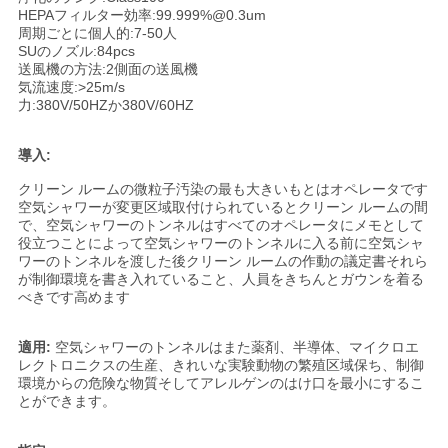
HEPAフィルター効率:99.999%@0.3um
周期ごとに個人的:7-50人
SUのノズル:84pcs
ニ
送風機の方法:2側面の送風機
気流速度:>25m/s
ュ
力:380V/50HZか380V/60HZ
ー
導入:
ス
クリーン ルームの微粒子汚染の最も大きいもとはオペレータです
空気シャワーが変更区域取付けられているとクリーン ルームの間
で、空気シャワーのトンネルはすべてのオペレータにメモとして
役立つことによって空気シャワーのトンネルに入る前に空気シャ
事
ワーのトンネルを渡した後クリーン ルームの作動の議定書それら
が制御環境を書き入れていること、人員をきちんとガウンを着る
件
べきです高めます
適用:
空気シャワーのトンネルはまた薬剤、半導体、マイクロエ
地
レクトロニクスの生産、きれいな実験動物の繁殖区域保ち、制御
環境からの危険な物質そしてアレルゲンのはけ口を最小にするこ
図
とができます。