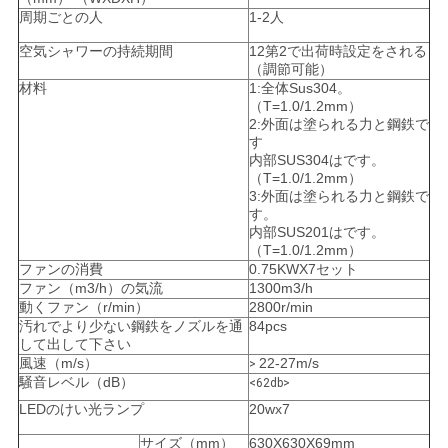
周期ごとの人
1-2人
空気シャワーの持続期間
12第2で出荷時設定をされる
（調節可能）
材料
1:全体Sus304。
（T=1.0/1.2mm）
2:外面は塗られる力と鋼鉄で
す
内部SUS304はです。
（T=1.0/1.2mm）
3:外面は塗られる力と鋼鉄で
す。
内部SUS201はです。
（T=1.0/1.2mm）
ファンの消費
0.75KWX7セット
ファン（m3/h）の気流
1300m3/h
動くファン（r/min）
2800r/min
汚れでより少ない鋼鉄をノズルを通
84pcs
して出して下さい
風速（m/s）
22-27m/s
>
騒音レベル（dB）
<62db>
LEDのけい光ランプ
20wx7
サイズ（mm）
630X630X69mm