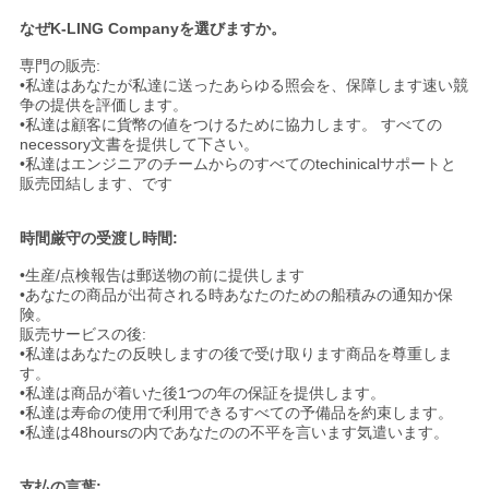
なぜK-LING Companyを選びますか。
専門の販売:
•私達はあなたが私達に送ったあらゆる照会を、保障します速い競
争の提供を評価します。
•私達は顧客に貨幣の値をつけるために協力します。 すべての
necessory文書を提供して下さい。
•私達はエンジニアのチームからのすべてのtechinicalサポートと
販売団結します、です
時間厳守の受渡し時間:
•生産/点検報告は郵送物の前に提供します
•あなたの商品が出荷される時あなたのための船積みの通知か保
険。
販売サービスの後:
•私達はあなたの反映しますの後で受け取ります商品を尊重しま
す。
•私達は商品が着いた後1つの年の保証を提供します。
•私達は寿命の使用で利用できるすべての予備品を約束します。
•私達は48hoursの内であなたのの不平を言います気遣います。
支払の言葉: