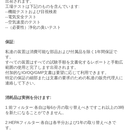
出荷されます。
工場テストは下記のものを含んでいます:
--機能テストおよび目視検差
--電気安全テスト
--空気速度のテスト
--（必要性）浄化の臭いテスト
保証:
私達の装置は消費可能な部品および付属品を除く1年間保証で
す。
すべての装置はすべての試験手順を文書化するレポートと手動広
範囲の使用と完了します出荷されます。
付加的なIO/OQ/GMP文書は要望に応じて利用できます。
特定の保証の細部または文書の要求のための私達の販売代理人に
連絡して下さい。
消耗品は実例を分けます:
1:前フィルター:各自は毎6か月の取り替えべきですこれ以上の3時
を新たになることができません。
2:HEPAフィルター:各自は各半分および1年の取り替えべきで
す。