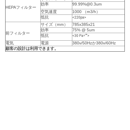
効率
99.99%@0.3um
HEPAフィルター
空気速度
1000 （m3/h）
抵抗
<220pa>
サイズ（mm）
785x385x21
効率
75% @ 5um
前フィルター
抵抗
<30 Pa="">
電気
電源
380v/50Hzか380v/60Hz
顧客の設計は利用できます。