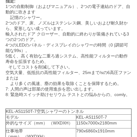
指定:
プ
1つの自動制御（およびマニュアル）、2つの電子連結のドア、自
動的に吹きます
ラ
記憶のシャワー。
2つのドア、床、ノズルはステンレス鋼、美しいおよび耐久財か
ら、変形しない成っています。
イ
輸入されたドア クローザー、自動的に終わりが装備されている3
つの2つのドア。
バ
4つのLEDのパネル・ディスプレイのシャワーの時間（0 |調節可
能な99s）。
シ
5低く、高く有効な二重ろ過システム、高性能フィルターの動作
寿命を拡張するため、
ー
そしてコストを削減して下さい。
空気大量、低抵抗の高性能フィルター、25mまで/sの6高圧ファン
または
ポ
より多くの風速、塵の効果を取除くことを保障するため。
7: 人間の声は部屋の使用進歩を思い出します。
リ
8: 緊急時スイッチ助けセリウム テストとの悩みからの、comly。
シ
KEL-AS1150T-7空気シャワーのトンネル
ー
モデル
KEL-AS1150T-7
外的なサイズ（mm） （WXDXH）
1150x7000x2180mm
仕事地帯
790x6860x1910mm
（mm） （WXDXH）