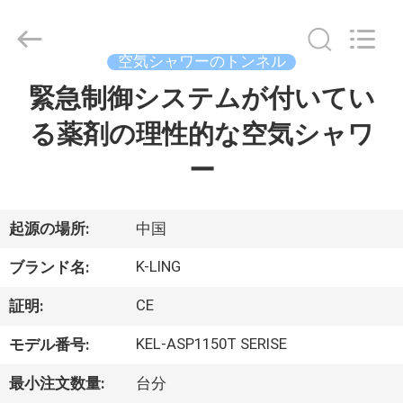
supplier.
Copyright
©
2014
-
空気シャワーのトンネル
2026
KeLing
緊急制御システムが付いてい
家
Purification
Technology
Company.
る薬剤の理性的な空気シャワ
へ
All
Rights
Reserved.
ー
製
品
起源の場所:
中国
K-LING
ブランド名:
わ
CE
証明:
た
KEL-ASP1150T SERISE
モデル番号:
し
最小注文数量:
台分