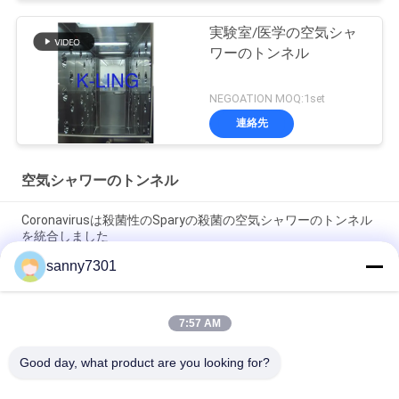
実験室/医学の空気シャ
ワーのトンネル
NEGOATION MOQ:1set
連絡先
空気シャワーのトンネル
Coronavirusは殺菌性のSparyの殺菌の空気シャワーのトンネル
を統合しました
sanny7301
自動誘導のドアの商品の空気シャワーのトンネル3 -味方された
カスタマイズ可能
7:57 AM
粉が付いている自動引き戸のエアー シャワー室は壁/DCモータ
ーに塗りました
Good day, what product are you looking for?
人気カテゴリ
すべて