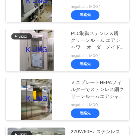
ル - 幅広い温度範囲
negotiable MOQ:1
品
連絡先
質
PLC制御ステンレス鋼
管
クリーンルーム エアシ
ャワー オーダーメイド
理
サイズ
negotiable MOQ:1
連絡先
連
絡
ミニプレートHEPAフィ
ルターでステンレス鋼ク
く
リーンルームエアシャワ
ートンネル
negotiable MOQ:1
だ
連絡先
さ
い
220V/50Hz ステンレス