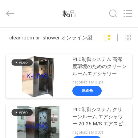
supplier.
Copyright
©
製品
2014
-
2026
KeLing
家
Purification
Technology
cleanroom air shower オンライン製造
Company.
へ
All
Rights
Reserved.
PLC制御システム 高潔
製
度環境のためのクリーン
ルームエアシャワー
品
negotiable MOQ:1
連絡先
わ
PLC制御システム クリ
た
ーンルーム エアシャワ
し
ー 20-25 M/S エアスピ
ード 220V/50Hz 電源
negotiable MOQ:1