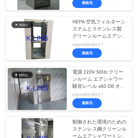
た
連絡先
ち
HEPA 空気フィルターシ
に
ステムとステンレス製
つ
クリーンルームエアシャ
ワー
negotiable MOQ:1
い
連絡先
て
電源 220V 50Hz クリー
ンルーム エアシャワー
工
騒音レベル ≤60 DB オー
場
ダーメイド
negotiable MOQ:1
連絡先
ツ
ア
制御された環境のための
ステンレス鋼クリーンル
ー
ームエアシャワートンネ