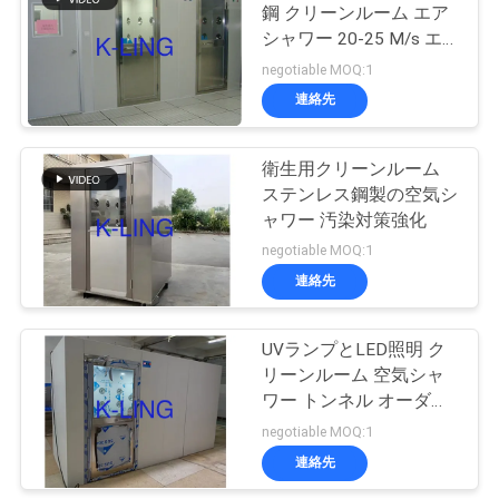
鋼 クリーンルーム エア
シャワー 20-25 M/s エ
ニ
ア速度
negotiable MOQ:1
連絡先
ュ
ー
衛生用クリーンルーム
ステンレス鋼製の空気シ
ス
ャワー 汚染対策強化
negotiable MOQ:1
事
連絡先
件
UVランプとLED照明 ク
リーンルーム 空気シャ
地
ワー トンネル オーダー
メイドサイズ
negotiable MOQ:1
図
連絡先