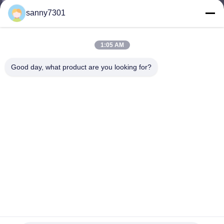
た
sanny7301
ち
に
1:05 AM
つ
Good day, what product are you looking for?
い
て
工
場
ツ
ア
クリーン ルームおよび薬学 220V/50HZ のための上塗を施し
ー
てある鋼鉄 HEPA ファンのフィルター ユニットに動力を与
えて下さい