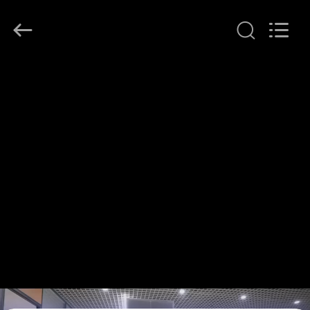
supplier.
Copyright
©
2014
-
2026
KeLing
家
Purification
Technology
Company.
へ
All
Rights
Reserved.
製
品
わ
た
し