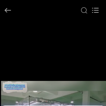
supplier.
Copyright
©
2014
-
2026
KeLing
家
Purification
Technology
Company.
へ
All
Rights
Reserved.
製
品
わ
た
し