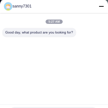
た
sanny7301
ち
に
5:27 AM
つ
Good day, what product are you looking for?
い
て
工
場
ツ
ア
食糧飲料企業のためのクラス 1000 の動産の Softwall のクリ
ー
ーンルーム ブース