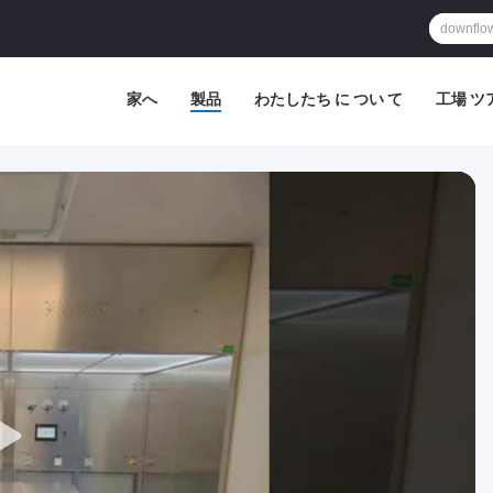
家へ
製品
わたしたち に つい て
工場 ツ