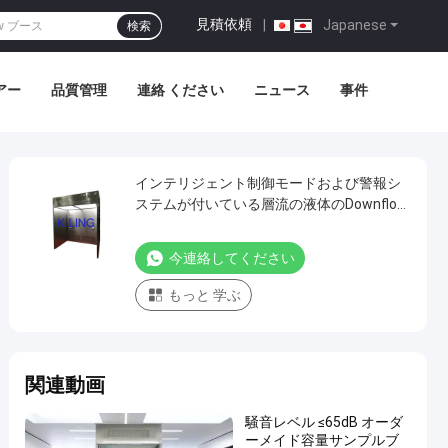
見積依頼
|
Japanese
検索
アー
品質管理
連絡 ください
ニュース
事件
インテリジェント制御モードおよび警報シ
ステムが付いている層流の液体のDownflow
独特なブース
今連絡してください
もっと 学ぶ
関連動画
騒音レベル ≤65dB オーダ
ーメイド容量サンプルブ