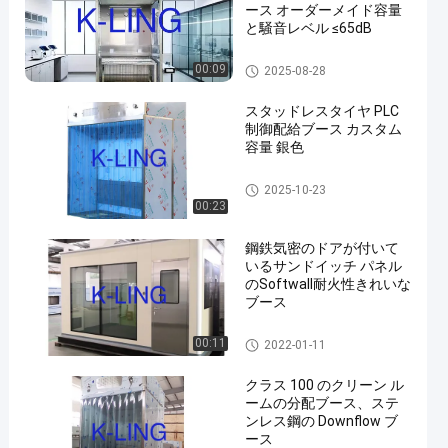
ース オーダーメイド容量
と騒音レベル ≤65dB
分配ブース
00:09
2025-08-28
スタッドレスタイヤ PLC
制御配給ブース カスタム
容量 銀色
分配ブース
2025-10-23
00:23
鋼鉄気密のドアが付いて
いるサンドイッチ パネル
のSoftwall耐火性きれいな
ブース
Softwall のクリーン ルーム
00:11
2022-01-11
クラス 100 のクリーン ル
ームの分配ブース、ステ
ンレス鋼の Downflow ブ
ース