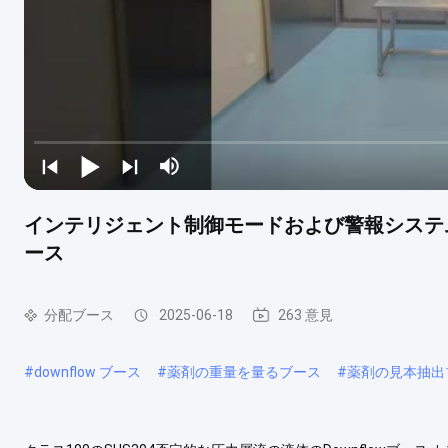
インテリジェント制御モードおよび警報システム
ース
分配ブース
2025-06-18
263 意見
#
downflow ブース
#
薬剤の重量を量るブース
#
薬剤の見本抽出