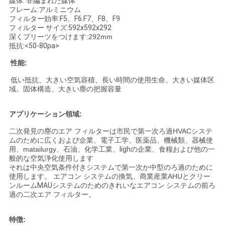
媒体: 非編まれた媒体
フレーム:アルミニウム
フィルター効率:F5、F6.F7、F8、F9
ニ
フィルター サイズ:592x592x292
深くプリーツをつけます:292mm
抵抗:
<50-80pa>
ュ
性能:
ー
低い抵抗、大きい空気容積、長い時間の使用生命、大きい媒体区
ス
域。固体構造、大きい塵の把握容量
アプリケーション領域:
事
二次発見の塵のエア フィルターは市民で第一次ろ過HVACシステ
ムのために広くおよび企業、電子工学、医薬品、機械類、器械使
件
用、matailurgy、
石油
、化学工業、lighの企業、食糧および他の一
般的な空気浄化
使用します
それは中央空気条件付きシステムで第一次か中型のろ過のために
使用します。 エアコン システムの換気、
商業産業AHU
とクリー
地
ンルームMAUシステムのためのきれいなエアコン システムの前ろ
過
の二次エア フィルター
。
図
特徴: