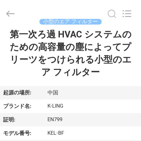
supplier.
Copyright
©
2014
-
小型のエア フィルター
2026
KeLing
第一次ろ過 HVAC システムの
家
Purification
Technology
Company.
ための高容量の塵によってプ
へ
All
Rights
Reserved.
リーツをつけられる小型のエ
製
ア フィルター
品
起源の場所:
中国
わ
K-LING
ブランド名:
た
EN799
証明:
し
KEL-BF
モデル番号: