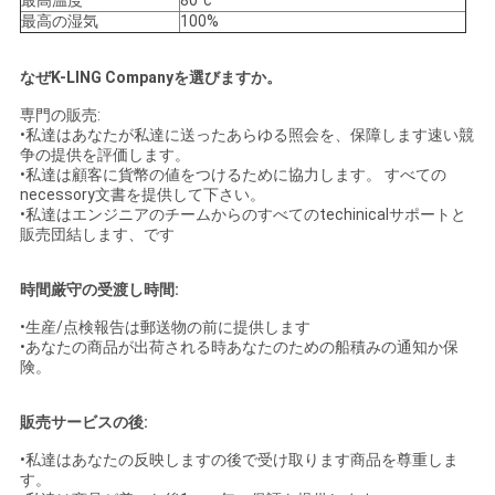
最高温度
80°c
最高の湿気
100%
なぜK-LING Companyを選びますか。
専門の販売:
•私達はあなたが私達に送ったあらゆる照会を、保障します速い競
争の提供を評価します。
•私達は顧客に貨幣の値をつけるために協力します。 すべての
necessory文書を提供して下さい。
•私達はエンジニアのチームからのすべてのtechinicalサポートと
販売団結します、です
時間厳守の受渡し時間:
•生産/点検報告は郵送物の前に提供します
•あなたの商品が出荷される時あなたのための船積みの通知か保
険。
販売サービスの後:
•私達はあなたの反映しますの後で受け取ります商品を尊重しま
す。