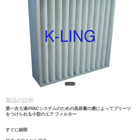
品
質
管
理
連
絡
く
製品の説明
第一次ろ過HVACシステムのための高容量の塵によってプリーツ
だ
をつけられる小型のエア フィルター
さ
すぐに細部
い