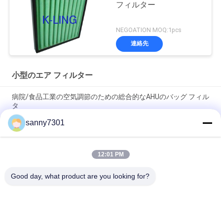
フィルター
NEGOATION MOQ:1pcs
連絡先
小型のエア フィルター
病院/食品工業の空気調節のための総合的なAHUのバッグ フィル
タ
sanny7301
HVACシステム ガラス繊維の複数の小型のエア フィルターF6 -温
室のためのF8効率
12:01 PM
産業密集したエア フィルター/商業HVACの深いプリーツのエア
フィルター
Good day, what product are you looking for?
人気カテゴリ
すべて