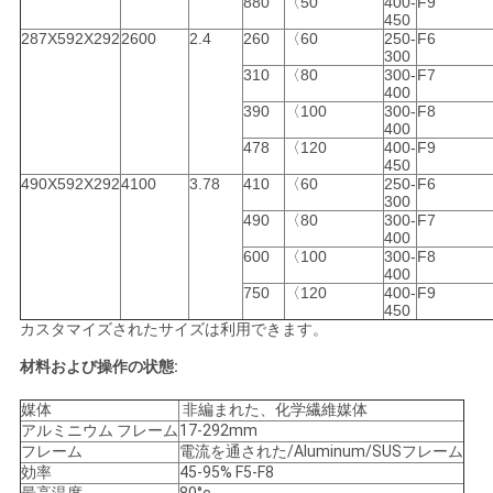
880
〈50
400-
F9
450
287X592X292
2600
2.4
260
〈60
250-
F6
300
310
〈80
300-
F7
400
390
〈100
300-
F8
400
478
〈120
400-
F9
450
490X592X292
4100
3.78
410
〈60
250-
F6
300
490
〈80
300-
F7
400
600
〈100
300-
F8
400
750
〈120
400-
F9
450
カスタマイズされたサイズは利用できます。
材料および操作の状態:
媒体
非編まれた、化学繊維媒体
アルミニウム フレーム
17-292mm
フレーム
電流を通された/Aluminum/SUSフレーム
効率
45-95% F5-F8