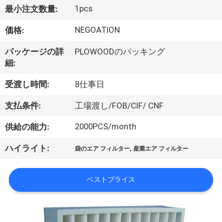
た
1pcs
最小注文数量:
ち
NEGOATION
価格:
に
パッケージの詳
PLOWOODのパッキング
つ
細:
い
受渡し時間:
8仕事日
て
支払条件:
工場渡し/FOB/CIF/ CNF
2000PCS/month
供給の能力:
工
,
ハイライト:
場
袋のエア フィルター
産業エア フィルター
ツ
ベストプライス
ア
ー