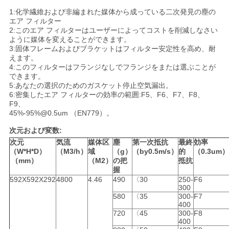
プ
1:化学繊維および非編まれた媒体から成っている二次発見の塵の
エア フィルター
ラ
2:このエア フィルターはユーザーによってコストを削減しなさい
ように媒体を変えることができます。
3:固体フレームおよびブラケットはフィルター安定性を高め、耐
イ
えます。
4:このフィルターはフランジなしでフランジをまたは選ぶことが
バ
できます。
5:あなたの選択のためのガスケット停止空気漏出。
シ
6:密集したエア フィルターの効率の範囲:F5、F6、F7、F8、
F9、
ー
45%-95%@0.5um （EN779）。
次元および変数:
ポ
次元
気流
媒体区
塵
第一次抵抗
最終
効率
リ
（W*H*D）
（M3/h）
域
（g）
（by0.5m/s）
的
（0.3um）
（mm）
（M2）
の把
抵抗
握
シ
592X592X292
4800
4.46
490
〈30
250-
F6
300
ー
580
〈35
300-
F7
400
720
〈45
300-
F8
400