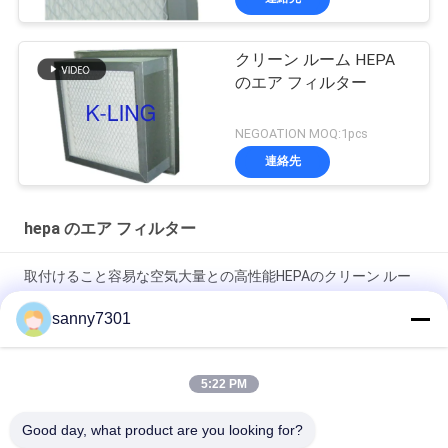
クリーン ルーム HEPA
のエア フィルター
NEGOATION MOQ:1pcs
連絡先
hepa のエア フィルター
取付けること容易な空気大量との高性能HEPAのクリーン ルー
ムのエア フィルター
sanny7301
HVACシステムHEPAエア フィルターの分離器PUポリウレタン密
封剤によってカスタマイズされるサイズ
5:22 PM
堅く深いプリーツをつけられたHEPAのエア フィルターGLフレ
Good day, what product are you looking for?
ームのろ過効率F9 F8 F7