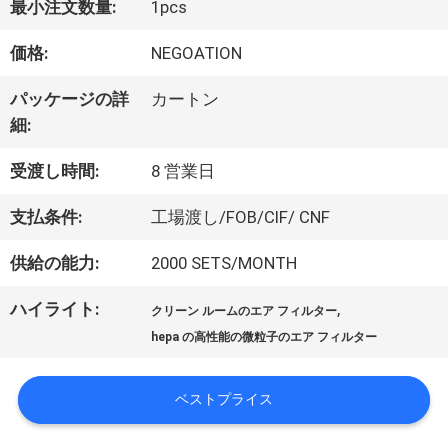
最小注文数量:
1pcs
た
価格:
NEGOATION
ち
パッケージの詳
カートン
に
細:
つ
受渡し時間:
8 営業日
い
支払条件:
工場渡し/FOB/CIF/ CNF
て
供給の能力:
2000 SETS/MONTH
ハイライト:
,
クリーン ルームのエア フィルター
工
hepa の高性能の微粒子のエア フィルター
場
ベストプライス
ツ