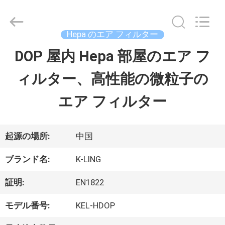
ル
supplier.
Copyright
©
Hepa のエア フィルター
2014
-
DOP 屋内 Hepa 部屋のエア フ
家
2026
KeLing
Purification
ィルター、高性能の微粒子の
へ
Technology
Company.
All
エア フィルター
Rights
製
Reserved.
品
起源の場所:
中国
ブランド名:
K-LING
わ
証明:
EN1822
た
モデル番号:
KEL-HDOP
し