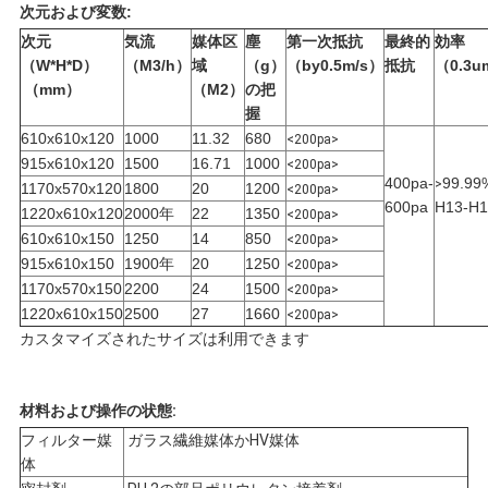
次元および変数:
ポ
次元
気流
媒体区
塵
第一次抵抗
最終的
効率
（W*H*D）
（M3/h）
域
（g）
（by0.5m/s）
抵抗
（0.3
リ
（mm）
（M2）
の把
握
シ
610x610x120
1000
11.32
680
<200pa>
915x610x120
1500
16.71
1000
<200pa>
ー
400pa-
99.99
>
1170x570x120
1800
20
1200
<200pa>
600pa
H13-H1
1220x610x120
2000年
22
1350
<200pa>
610x610x150
1250
14
850
<200pa>
915x610x150
1900年
20
1250
<200pa>
1170x570x150
2200
24
1500
<200pa>
1220x610x150
2500
27
1660
<200pa>
カスタマイズされたサイズは利用できます
材料および操作の状態:
フィルター媒
ガラス繊維媒体かHV媒体
体