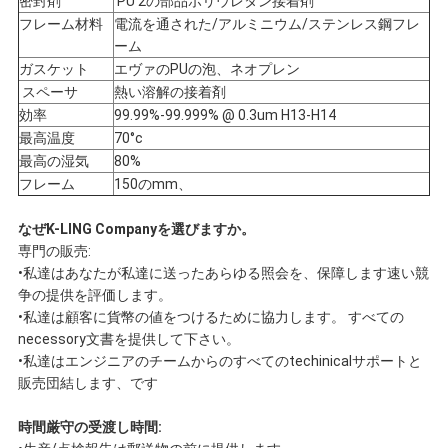
密封剤
PU 2の部品ポリウレタン接着剤
フレーム材料
電流を通された/アルミニウム/ステンレス鋼フレ
ーム
ガスケット
エヴァのPUの泡、ネオプレン
スペーサ
熱い溶解の接着剤
効率
99.99%-99.999% @ 0.3um H13-H14
最高温度
70°c
最高の湿気
80%
フレーム
150のmm、
なぜK-LING Companyを選びますか。
専門の販売:
•私達はあなたが私達に送ったあらゆる照会を、保障します速い競
争の提供を評価します。
•私達は顧客に貨幣の値をつけるために協力します。 すべての
necessory文書を提供して下さい。
•私達はエンジニアのチームからのすべてのtechinicalサポートと
販売団結します、です
時間厳守の受渡し時間: