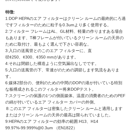
件
特徴:
1:DOP HEPAのエア フィルターはクリーン ルームの最終的にろ過
地
ですフィルターのために粒子を0.3umより多く使用する。
2:フィルター フレームはAL、GL材料、軽量の作りますある場合
図
もあります、T棒フレームが付いているクリーン ルームの天井の
ために取付け、最もよく選んで下さい容易な。
3:入口の送風管とのこのエア フィルターに、直
径¢250、¢300、¢350 mmがあります。
プ
4:それは閉鎖した構造ように空気漏出なしでです。
5:入口の送風管の下、常連がのための調節します気流をありま
ラ
す。
6:媒体2部分の、便利のための中間のDOPの港が付いている特別
イ
な板構成されるこのフィルター将来DOPテスト。
7:スクリーンの保護の1つの側面媒体。温度の消費者のためのPEF
バ
の綿が付いているエア フィルター カバーの外側。
8:このエア フィルターは密集したクリーン ルームと適用します
シ
またはクリーン ルームの天井の最高は限られていました。
9:HEPAのエア フィルターの効率の範囲:H13、H14
ー
99.97%-99.999%@0.3um （EN1822）