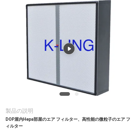
ア
ー
品
質
管
理
連
製品の説明
DOP屋内Hepa部屋のエア フィルター、高性能の微粒子のエア フ
絡
ィルター
く