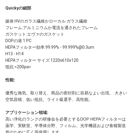
Quickyの細部
だ
媒体:HVのガラス繊維かローカル ガラス繊維
さ
フレーム:アルミニウムか電流を通されたフレーム
ガスケット:エヴァのガスケット
い
DOPの港:1 PC
HEPAフィルター効率:99.99% - 99.999%@0.3um
H13 -
H14
ニ
HEPAフィルター サイズ:1220x610x120
抵抗:
<200pa>
ュ
性能:
ー
優秀な換気、取り替え、商品の密封剤に容易なよい出現。 大きい
ス
空気容積、低い抵抗、ライト級選手、高性能。
アプリケーション領域:
高い浄化のランクの研修会を必要とするDOP HEPAフィルターは
事
薬学、実験室、半導体分野、フィルム、光学機器および食糧製造
所のために広く等使用します。