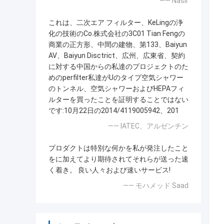
—— Nasir
これは、二次エア フィルター、KeLingの浄
化の技術のCo.株式会社の3C01 Tian Fengの
商業の正方形、中間の建物、第133、Baiyun
AV、Baiyun Disctrict、広州、広東省、契約
に対する中国からの私達のプロジェクトのた
めのperfilter私達がUのタイプ空気シャワー
のトンネル、空気シャワーおよびHEPAフィ
ルターを買ったことを証明することではない
です:10月22日の2014/4119005942、201
—— IATEC、アルゼンチン
プロダクトは特別な何かを私が発注したこと
をに加えてより期待されてそれらが送った速
く着き。 良い人々および速いサービス!
—— モハメッド Saad