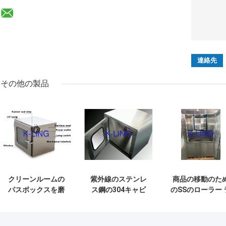
その他の製品
クリーンルームの
紫外線のステンレ
商品の移動のた
パスボックスを磨
ス鋼の304キャビ
のSSのローラー 
いた パーソナライ
ネットが付いてい
インが付いてい
ズされた効率的な
る静的な実験室の
カスタマイズさ
汚染管理
クリーン ルームの
たステンレス鋼