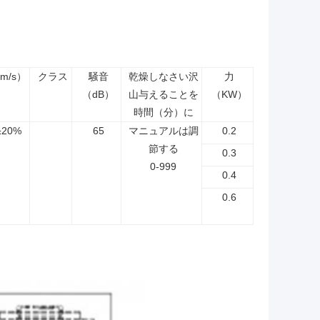
m/s）
クラス
騒音
乾燥しなさい沢
力
（dB）
山与えることを
（KW）
時間（分）に
±20%
65
マニュアルは調
0.2
節する
0.3
0-999
0.4
0.6