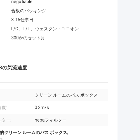
negotiable
:
合板のパッキング
8-15仕事日
L/C、T/T、ウェスタン・ユニオン
300かのセット月
/Sの気流速度
クリーン ルームのパス ボックス
度:
0.3m/s
ター:
hepaフィルター
的クリーン ルームのパス ボックス
,