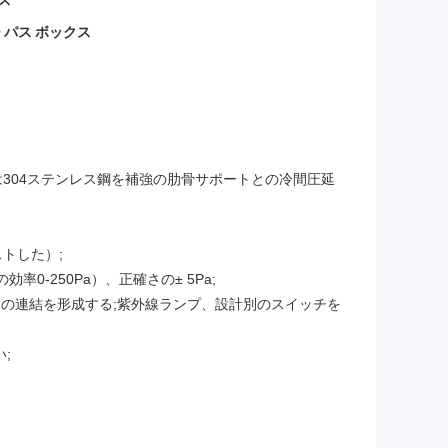
ス
 パス ボックス
304ステンレス鋼を補強の肋骨サポートとの冷間圧延
ストした）;
率0-250Pa）、正確さの± 5Pa;
ドアの連結を形成する;紫外線ランプ、設計別のスイッチを
;