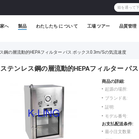
家へ
製品
わたしたち に つい て
工場 ツアー
品質管理
ス鋼の層流動的HEPAフィルター パス ボックス0.3m/Sの気流速度
ステンレス鋼の層流動的HEPAフィルター パス 
商品の詳細:
起源の場所:
ブランド名:
証明:
モデル番号:
お支払配送条件:
最小注文数量: