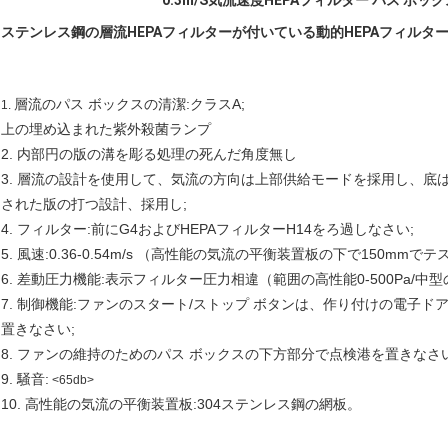
0.3m/S気流速度HEPAフィルター パス ボック
ステンレス鋼の層流HEPAフィルターが付いている動的HEPAフィルター
層流のパス ボックスの清潔:クラスA;
1.
上の埋め込まれた紫外殺菌ランプ
2. 内部円の版の溝を彫る処理の死んだ角度無し
3.
層流の設計を使用して、気流の方向は上部供給モードを採用し、底は
された版の打つ設計、採用し;
4. フィルター:前にG4およびHEPAフィルターH14をろ過しなさい;
5. 風速:0.36-0.54m/s （高性能の気流の平衡装置板の下で150mmでテ
6. 差動圧力機能:表示フィルター圧力相違（範囲の高性能0-500Pa/中型の効
7. 制御機能:ファンのスタート/ストップ ボタンは、作り付けの電子
置きなさい;
8. ファンの維持のためのパス ボックスの下方部分で点検港を置きなさい
9. 騒音:
<65db>
10. 高性能の気流の平衡装置板:304ステンレス鋼の網板。