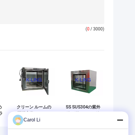
(
0
/ 3000)
め
クリーン ルームの
SS SUS304の紫外
ラ
習慣変数のための
線が付いている箱
Carol Li
る
箱の移動窓を通し
を通した静的な移
れ
た SUS304 の静的
動の窓のパス
の
なパス