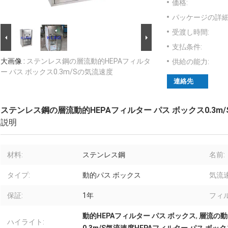
価格:
パッケージの詳細
受渡し時間:
支払条件:
大画像 :
ステンレス鋼の層流動的HEPAフィルタ
供給の能力:
ー パス ボックス0.3m/Sの気流速度
連絡先
ステンレス鋼の層流動的HEPAフィルター パス ボックス0.3m
説明
材料:
ステンレス鋼
名前:
タイプ:
動的パス ボックス
気流速
保証:
1年
フィル
動的HEPAフィルター パス ボックス
,
層流の動
ハイライト: