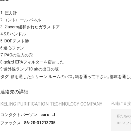
1.
圧力計
2.コントロール パネル
3. 2layers緩和されたガラス ドア
4.S.Sハンドル
5. DOPテスト港
6.遠心ファン
7. PAOの注入の穴
8.gelはHEPAフィルターを密封した
9.紫外線ランプ10.airの出口の版
,
,
タグ:
箱を通したクリーン ルームのパス
箱を通って下さい
部屋を通し
連絡先の詳細
KELING PURIFICATION TECHNOLOGY COMPANY
私達に直
コンタクトパーソン:
carol LI
ファックス:
86-20-31213735