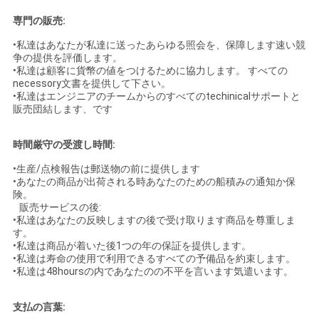
専門の販売:
•私達はあなたが私達に送ったあらゆる照会を、保障します速い競
争の提供を評価します。
•私達は顧客に貨幣の値をつけるために協力します。 すべての
necessory文書を提供して下さい。
•私達はエンジニアのチームからのすべてのtechinicalサポートと
販売団結します、です
時間厳守の受渡し時間:
•生産/点検報告は郵送物の前に提供します
•あなたの商品が出荷される時あなたのための船積みの通知か保
険。
販売サービスの後:
•私達はあなたの反映しますの後で受け取ります商品を尊重しま
す。
•私達は商品が着いた後1つの年の保証を提供します。
•私達は寿命の使用で利用できるすべての予備品を約束します。
•私達は48hoursの内であなたのの不平を言います気遣います。
支払の言葉: