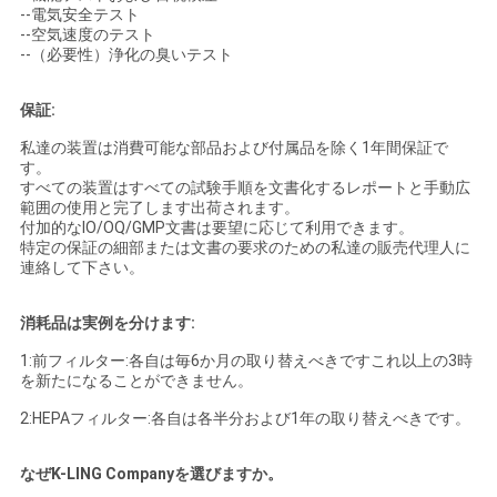
--電気安全テスト
--空気速度のテスト
--（必要性）浄化の臭いテスト
保証:
私達の装置は消費可能な部品および付属品を除く1年間保証で
す。
すべての装置はすべての試験手順を文書化するレポートと手動広
範囲の使用と完了します出荷されます。
付加的なIO/OQ/GMP文書は要望に応じて利用できます。
特定の保証の細部または文書の要求のための私達の販売代理人に
連絡して下さい。
消耗品は実例を分けます:
1:前フィルター:各自は毎6か月の取り替えべきですこれ以上の3時
を新たになることができません。
2:HEPAフィルター:各自は各半分および1年の取り替えべきです。
なぜK-LING Companyを選びますか。