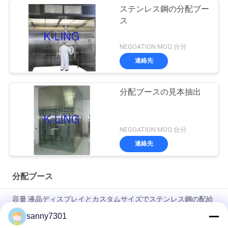
ステンレス鋼の分配ブー
ス
NEGOATION MOQ:台分
連絡先
分配ブースの見本抽出
NEGOATION MOQ:台分
連絡先
分配ブース
容量 液晶ディスプレイとカスタムサイズでステンレス鋼の配給
ブース
sanny7301