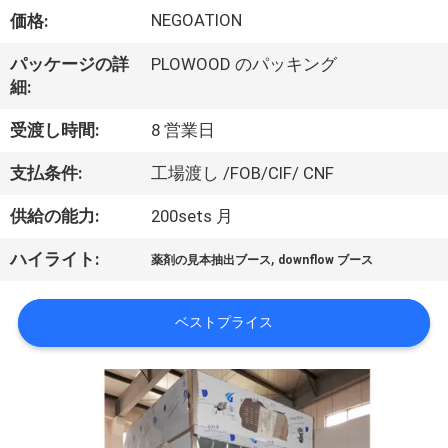
た
NEGOATION
価格:
ち
パッケージの詳
PLOWOOD のパッキング
に
細:
つ
受渡し時間:
8 営業日
い
支払条件:
工場渡し /FOB/CIF/ CNF
て
供給の能力:
200sets 月
,
ハイライト:
工
薬剤の見本抽出ブース
downflow ブース
場
ベストプライス
ツ
ア
ー