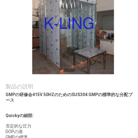
品
質
管
理
連
絡
製品の説明
GMPの研修会415V 50HZのためのSUS304 GMPの標準的な分配ブ
く
ース
だ
Quickyの細部:
さ
否定的な圧力
DOPの港
い
GMPの標準