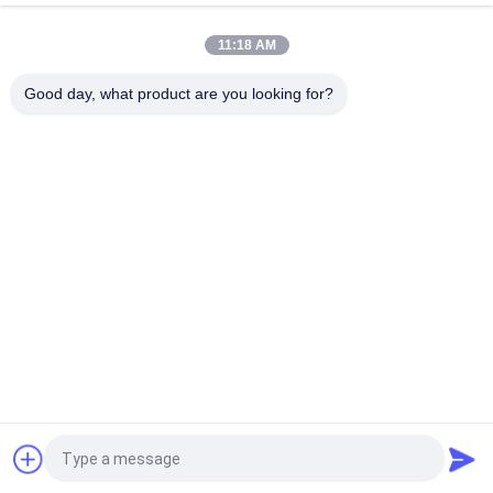
タッチスクリーン ステンレス スタール サンプリング ブース 銀
色 220V/50Hz 電源
11:18 AM
高効率の自動化ステンレス鋼の重量化ブース 配給ブース
Good day, what product are you looking for?
人気カテゴリ
すべて
空気シャワーのトン
クリーンルームの空
ネル
気シャワー
ステンレス鋼の空気
クリーンルームのパ
シャワー
ス ボックス
空気シャワーのパス 
分配ブース
ボックス
Softwall のクリーン 
ファン フィルター 
ルーム
ユニット
見積依頼