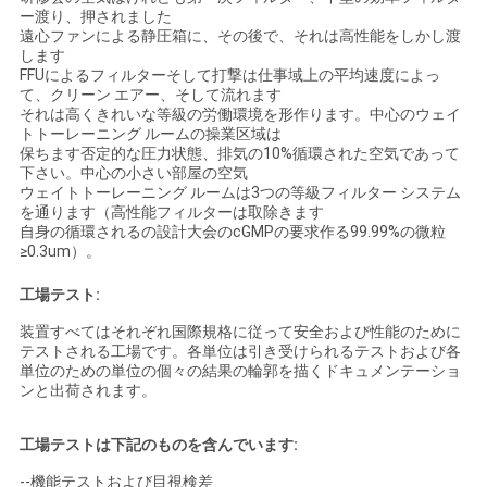
ー渡り、押されました
遠心ファンによる静圧箱に、その後で、それは高性能をしかし渡
します
FFUによるフィルターそして打撃は仕事域上の平均速度によっ
て、クリーン エアー、そして流れます
それは高くきれいな等級の労働環境を形作ります。中心のウェイ
トトーレーニング ルームの操業区域は
保ちます否定的な圧力状態、排気の10%循環された空気であって
下さい。中心の小さい部屋の空気
ウェイトトーレーニング ルームは3つの等級フィルター システム
を通ります（高性能フィルターは取除きます
自身の循環されるの設計大会のcGMPの要求作る99.99%の微粒
≥0.3um）。
工場テスト:
装置すべてはそれぞれ国際規格に従って安全および性能のために
テストされる工場です。各単位は引き受けられるテストおよび各
単位のための単位の個々の結果の輪郭を描くドキュメンテーショ
ンと出荷されます。
工場テストは下記のものを含んでいます:
--機能テストおよび目視検差