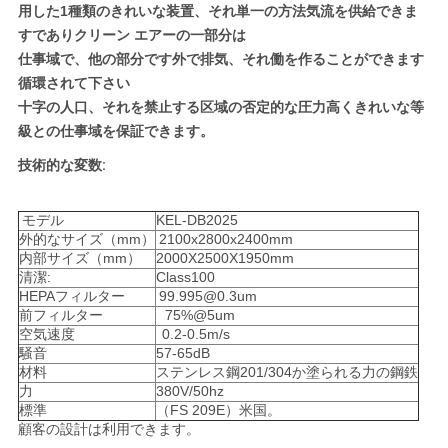
用した1種類のきれいな装置、それ単一の方法気流を供給できま
プ
すでありクリーン エアーの一部分は
ラ
仕事域で、他の部分です外で排気、それ働を作ることができます
循環されて下さい
イ
十字の人口、それを禁止する区域の否定的な圧力高くきれいな等
級との仕事域を保証できます。
バ
技術的な変数:
シ
ー
モデル
KEL-DB2025
外的なサイズ（mm）
2100x2800x2400mm
ポ
内部サイズ（mm）
2000X2500X1950mm
清潔:
Class100
リ
HEPAフィルター
99.995@0.3um
前フィルター
75%@5um
空気速度
0.2-0.5m/s
シ
騒音
57-65dB
材料
ステンレス鋼201/304か塗られる力の鋼鉄
ー
力
380V/50hz
標準
（FS 209E）米国。
顧客の設計は利用できます。