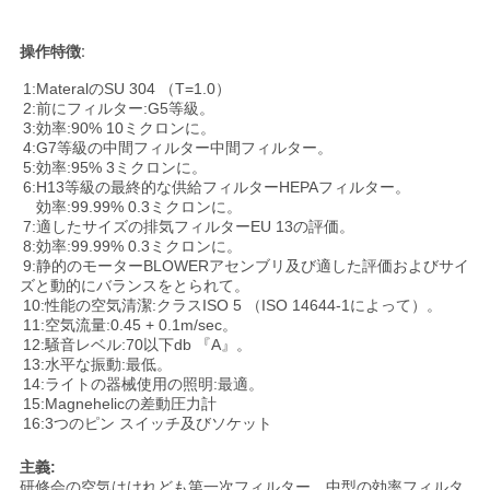
操作特徴:
1:MateralのSU 304 （T=1.0）
2:前にフィルター:G5等級。
3:効率:90% 10ミクロンに。
4:G7等級の中間フィルター中間フィルター。
5:効率:95% 3ミクロンに。
6:H13等級の最終的な供給フィルターHEPAフィルター。
効率:99.99% 0.3ミクロンに。
7:適したサイズの排気フィルターEU 13の評価。
8:効率:99.99% 0.3ミクロンに。
9:静的のモーターBLOWERアセンブリ及び適した評価およびサイ
ズと動的にバランスをとられて。
10:性能の空気清潔:クラスISO 5 （ISO 14644-1によって）。
11:空気流量:0.45 + 0.1m/sec。
12:騒音レベル:70以下db 『A』。
13:水平な振動:最低。
14:ライトの器械使用の照明:最適。
15:Magnehelicの差動圧力計
16:3つのピン スイッチ及びソケット
主義:
研修会の空気はけれども第一次フィルター、中型の効率フィルタ