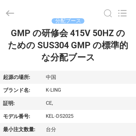
supplier.
Copyright
©
2014
-
分配ブース
2026
KeLing
GMP の研修会 415V 50HZ の
家
Purification
Technology
Company.
ための SUS304 GMP の標準的
へ
All
Rights
Reserved.
な分配ブース
製
品
起源の場所:
中国
K-LING
ブランド名:
わ
CE,
証明:
た
KEL-DS2025
モデル番号:
し
最小注文数量:
台分