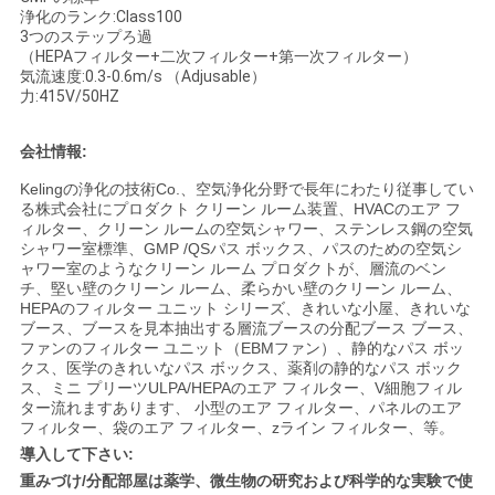
浄化のランク:Class100
3つのステップろ過
（HEPAフィルター+二次フィルター+第一次フィルター）
ニ
気流速度:0.3-0.6m/s （Adjusable）
力:415V/50HZ
ュ
ー
会社情報:
Kelingの浄化の技術Co.、空気浄化分野で長年にわたり従事してい
ス
る株式会社にプロダクト クリーン ルーム装置、HVACのエア フ
ィルター、クリーン ルームの空気シャワー、ステンレス鋼の空気
シャワー室標準、GMP /QSパス ボックス、パスのための空気シ
ャワー室のようなクリーン ルーム プロダクトが、層流のベン
事
チ、堅い壁のクリーン ルーム、柔らかい壁のクリーン ルーム、
HEPAのフィルター ユニット シリーズ、きれいな小屋、きれいな
件
ブース、ブースを見本抽出する層流ブースの分配ブース ブース、
ファンのフィルター ユニット（EBMファン）、静的なパス ボッ
クス、医学のきれいなパス ボックス、薬剤の静的なパス ボック
ス、ミニ プリーツULPA/HEPAのエア フィルター、V細胞フィル
地
ター流れますあります、 小型のエア フィルター、パネルのエア
フィルター、袋のエア フィルター、zライン フィルター、等。
図
導入して下さい:
重みづけ/分配部屋は薬学、微生物の研究および科学的な実験で使